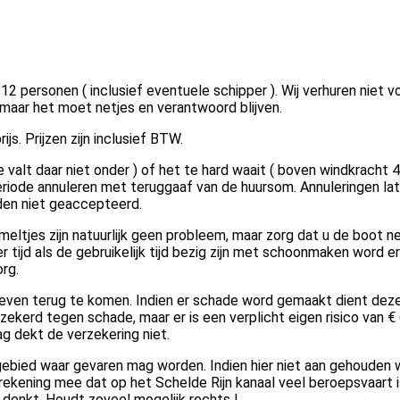
12 personen ( inclusief eventuele schipper ). Wij verhuren niet v
k maar het moet netjes en verantwoord blijven.
js. Prijzen zijn inclusief BTW.
e valt daar niet onder ) of het te hard waait ( boven windkracht 4
eriode annuleren met teruggaaf van de huursom. Annuleringen la
den niet geaccepteerd.
meltjes zijn natuurlijk geen probleem, maar zorg dat u de boot n
er tijd als de gebruikelijk tijd bezig zijn met schoonmaken word er
rg.
even terug te komen. Indien er schade word gemaakt dient dez
rzekerd tegen schade, maar er is een verplicht eigen risico van €
g dekt de verzekering niet.
gebied waar gevaren mag worden. Indien hier niet aan gehouden 
rekening mee dat op het Schelde Rijn kanaal veel beroepsvaart i
n u denkt. Houdt zoveel mogelijk rechts !