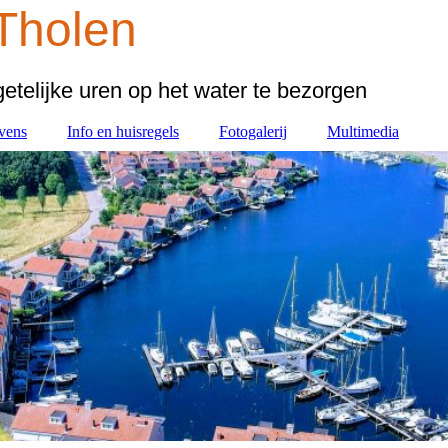
Thol
en
etelijke uren op het water te bezorgen
vens
Info en huisregels
Fotogalerij
Multimedia