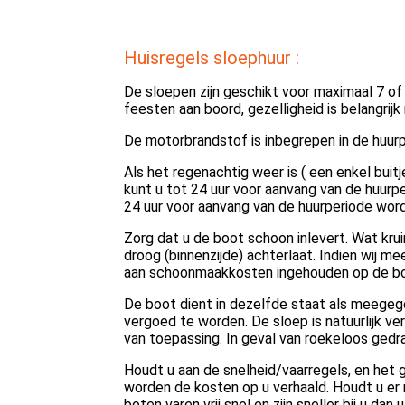
Huisregels sloephuur :
De sloepen zijn geschikt voor maximaal 7 of 
feesten aan boord, gezelligheid is belangrij
De motorbrandstof is inbegrepen in de huurpri
Als het regenachtig weer is ( een enkel buitj
kunt u tot 24 uur voor aanvang van de huurp
24 uur voor aanvang van de huurperiode wor
Zorg dat u de boot schoon inlevert. Wat krui
droog (binnenzijde) achterlaat. Indien wij me
aan schoonmaakkosten ingehouden op de bo
De boot dient in dezelfde staat als meegeg
vergoed te worden. De sloep is natuurlijk ve
van toepassing. In geval van roekeloos gedra
Houdt u aan de snelheid/vaarregels, en het 
worden de kosten op u verhaald. Houdt u er 
boten varen vrij snel en zijn sneller bij u da