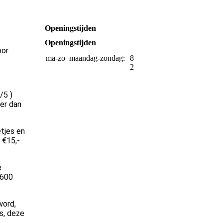
Openingstijden
Openingstijden
oor
ma-zo
maandag-zondag:
8:30-
21:00
/5 )
ter dan
etjes en
 €15,-
e
 600
word,
s, deze