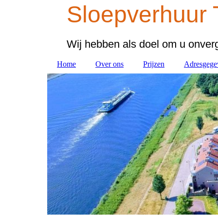
Sloepverhuur 
Wij hebben als doel om u onverg
Home
Over ons
Prijzen
Adresgege