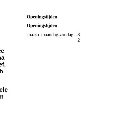
Openingstijden
Openingstijden
ma-zo
maandag-zondag:
8:30-
21:00
ee
ma
ef,
th
ele
en