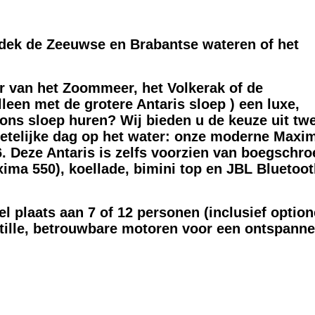
tdek de Zeeuwse en Brabantse wateren of het
er van het Zoommeer, het Volkerak of de
een met de grotere Antaris sloep ) een luxe,
oons sloep huren? Wij bieden u de keuze uit tw
getelijke dag op het water: onze moderne Maxi
y6. Deze Antaris is zelfs voorzien van boegschro
ima 550), koellade, bimini top en JBL Bluetoo
 plaats aan 7 of 12 personen (inclusief option
 stille, betrouwbare motoren voor een ontspann