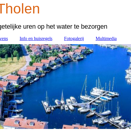
Thol
en
etelijke uren op het water te bezorgen
vens
Info en huisregels
Fotogalerij
Multimedia