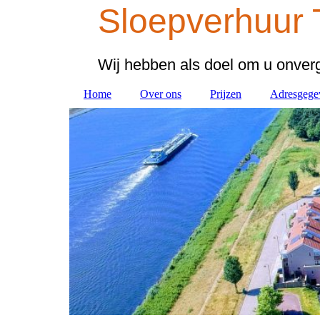
Sloepverhuur 
Wij hebben als doel om u onverg
Home
Over ons
Prijzen
Adresgege